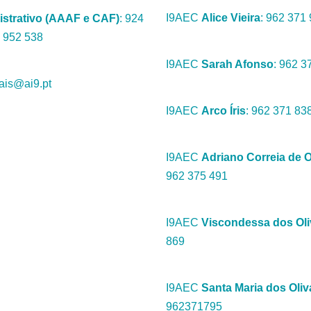
I9AEC
Alice Vieira
: 962 371
istrativo (AAAF e CAF)
: 924
 952 538‬
I9AEC
Sarah Afonso
: 962 3
vais@ai9.pt
I9AEC
Arco Íris
: 962 371 83
I9AEC
Adriano Correia de O
962 375 491
I9AEC
Viscondessa dos Oli
869
I9AEC
Santa Maria dos Oliv
962371795