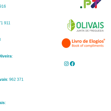
 916
71 911
8
liveira
:
vais
: 962 371
ais
: