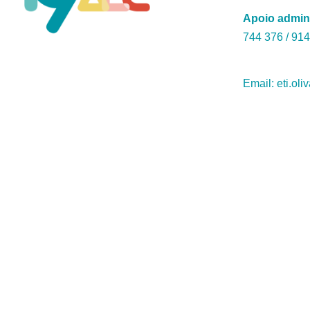
Apoio admin
744 376 / ‭914
Email: eti.oli