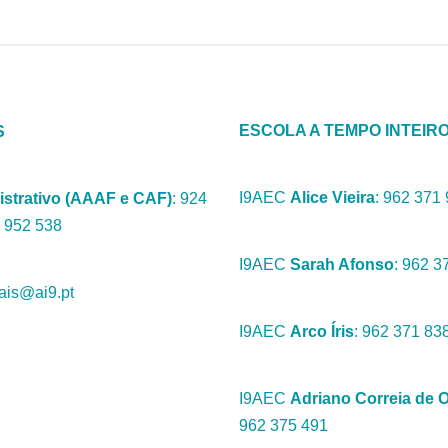
ESCOLA A TEMPO INTEIR
S
I9AEC
Alice Vieira
: 962 371
istrativo (AAAF e CAF)
: 924
 952 538‬
I9AEC
Sarah Afonso
: 962 3
vais@ai9.pt
I9AEC
Arco Íris
: 962 371 83
I9AEC
Adriano Correia de O
962 375 491