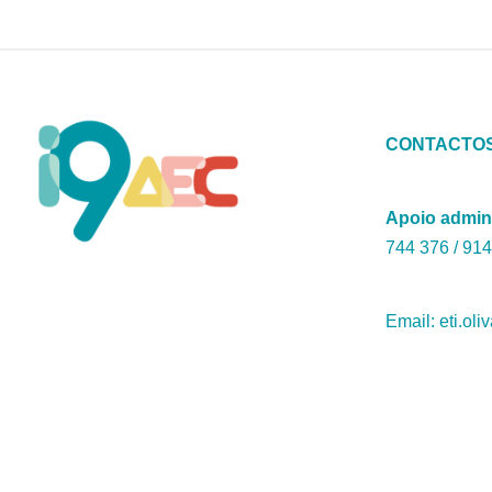
CONTACTO
Apoio admin
744 376 / ‭914
Email: eti.oli