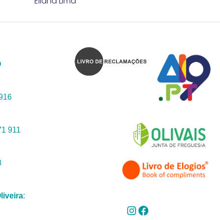
Eliana Lima
O
 916
71 911
8
liveira
: