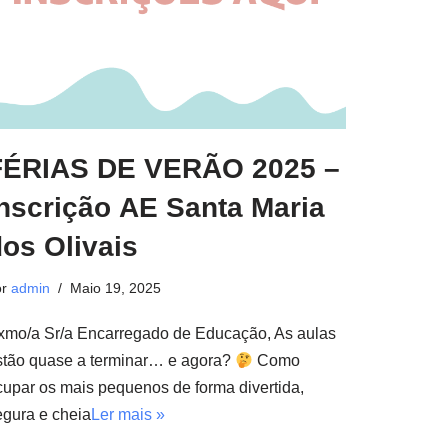
FÉRIAS DE VERÃO 2025 –
Inscrição AE Santa Maria
os Olivais
or
admin
Maio 19, 2025
xmo/a Sr/a Encarregado de Educação, As aulas
stão quase a terminar… e agora?
Como
cupar os mais pequenos de forma divertida,
egura e cheia
Ler mais »