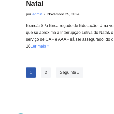
Natal
por
admin
Novembro 25, 2024
Exmo/a Sr/a Encarregado de Educação, Uma ve
que se aproxima a Interrupção Letiva do Natal, o
serviço de CAF e AAAF irá ser assegurado, do d
18
Ler mais »
1
2
Seguinte »