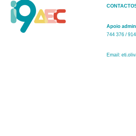
CONTACTO
Apoio admin
744 376 / ‭914
Email: eti.oli