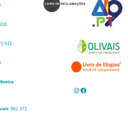
O
 916
71 911
8
liveira
:
vais
: 962 371