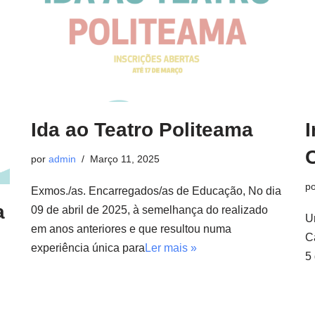
Ida ao Teatro Politeama
I
por
admin
Março 11, 2025
p
Exmos./as. Encarregados/as de Educação, No dia
a
09 de abril de 2025, à semelhança do realizado
U
em anos anteriores e que resultou numa
C
experiência única para
Ler mais »
5