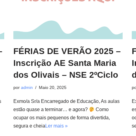
–
FÉRIAS DE VERÃO 2025 –
Inscrição AE Santa Maria
dos Olivais – NSE 2ºCiclo
d
por
admin
Maio 20, 2025
p
s
Exmo/a Sr/a Encarregado de Educação, As aulas
E
estão quase a terminar… e agora?
Como
e
ocupar os mais pequenos de forma divertida,
o
segura e cheia
Ler mais »
s