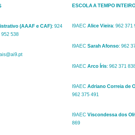
ESCOLA A TEMPO INTEIR
S
I9AEC
Alice Vieira
: 962 371
istrativo (AAAF e CAF)
: 924
 952 538‬
I9AEC
Sarah Afonso
: 962 3
vais@ai9.pt
I9AEC
Arco Íris
: 962 371 83
I9AEC
Adriano Correia de O
962 375 491
I9AEC
Viscondessa dos Oli
869