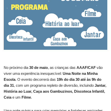
No próximo dia
30 de maio
, as crianças das
AAAF/CAF
vão
viver uma experiência inesquecível:
Uma Noite na Minha
Escola
. O evento decorrerá das
19h do dia 30 até às 9h do
dia 31
, com um programa repleto de diversão, incluindo
Jantar,
História ao Luar, Caça aos Gambuzinos, Discoteca Infantil,
Ceia
e um
Filme
.
Uma noite mágica para criar memórias e fortalecer amizades